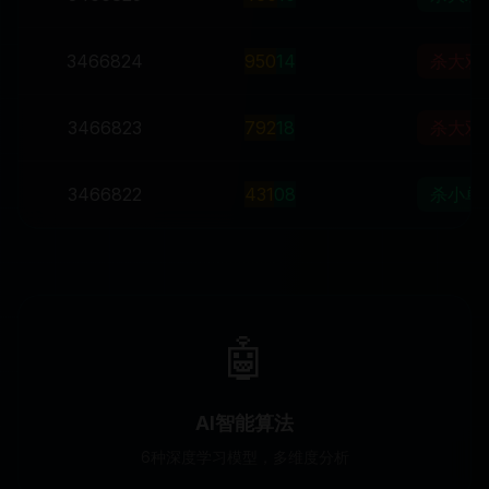
3466824
9
5
0
14
杀大双
3466823
7
9
2
18
杀大双
3466822
4
3
1
08
杀小单
🤖
AI智能算法
6种深度学习模型，多维度分析