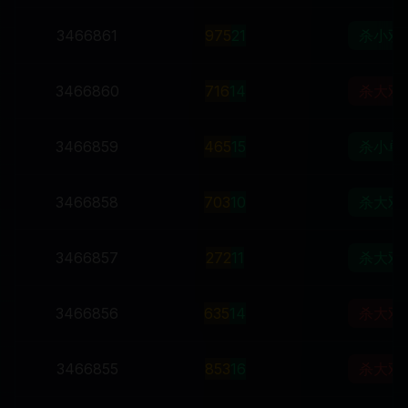
3466861
9
7
5
21
杀小双
3466860
7
1
6
14
杀大双
3466859
4
6
5
15
杀小单
3466858
7
0
3
10
杀大双
3466857
2
7
2
11
杀大双
3466856
6
3
5
14
杀大双
3466855
8
5
3
16
杀大双