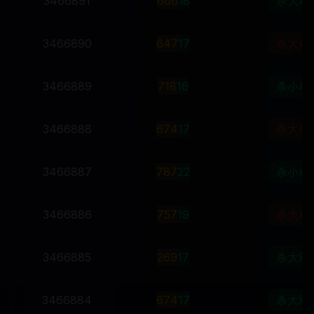
3466891
6
6
6
18
杀大单
3466890
6
4
7
17
杀大单
3466889
7
1
8
16
杀小单
3466888
6
7
4
17
杀大单
3466887
7
8
7
22
杀小单
3466886
7
5
7
19
杀大单
3466885
2
6
9
17
杀大双
3466884
6
7
4
17
杀大双