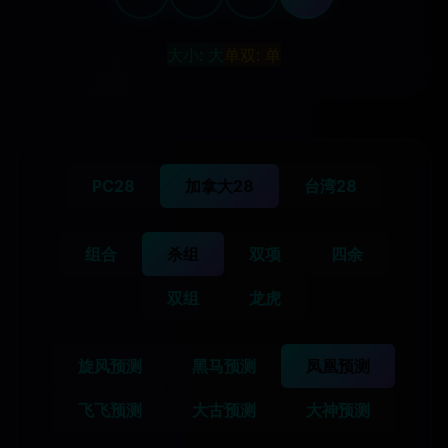
大小: 大
单双: 单
PC28
加拿大28
台湾28
组合
杀组
双项
四余
双组
龙虎
旋风预测
黑马预测
凤凰预测
飞飞预测
大古预测
大神预测