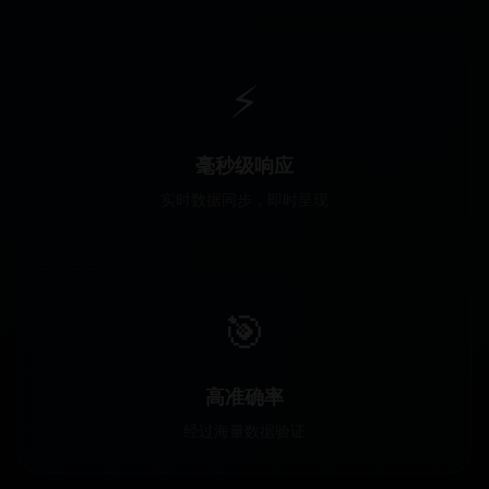
⚡
毫秒级响应
实时数据同步，即时呈现
🎯
高准确率
经过海量数据验证