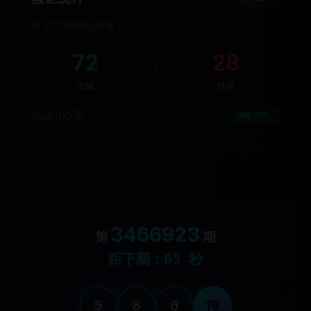
最近100期验证结果：
72
28
/
正确
错误
验证100期
准确 72%
3466923
第
期
距下期：
64
秒
5
8
6
19