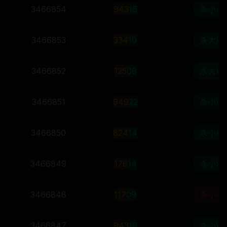
3466854
9
4
3
16
杀小单
3466853
3
3
4
10
杀大双
3466852
1
2
5
08
杀大双
3466851
9
4
9
22
杀小双
3466850
8
2
4
14
杀小单
3466849
1
7
6
14
杀小双
3466848
1
1
7
09
杀小单
3466847
9
4
3
16
杀小双