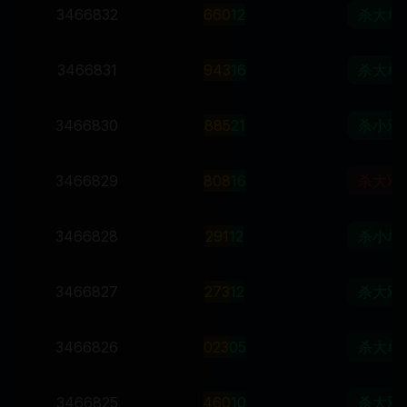
3466832
6
6
0
12
杀大单
3466831
9
4
3
16
杀大单
3466830
8
8
5
21
杀小双
3466829
8
0
8
16
杀大双
3466828
2
9
1
12
杀小单
3466827
2
7
3
12
杀大双
3466826
0
2
3
05
杀大单
3466825
4
6
0
10
杀大双