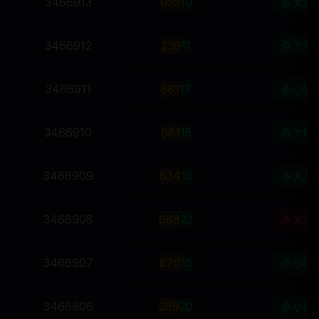
3466913
0
5
5
10
杀大双
3466912
2
3
6
11
杀大单
3466911
8
8
1
17
杀小双
3466910
6
8
1
15
杀大双
3466909
6
3
4
13
杀大单
3466908
6
8
8
22
杀大双
3466907
8
7
0
15
杀小双
3466906
3
8
9
20
杀小双