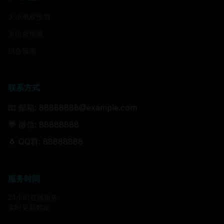
大小单双预测
杀组合预测
组合预测
联系方式
📧 邮箱: 88888888@example.com
💬 微信: 88888888
🐧 QQ群: 88888888
服务时间
24小时在线服务
实时更新数据