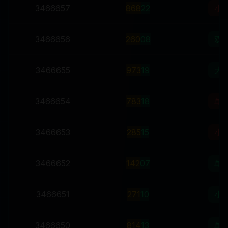
3466657
8
6
8
22
小
3466656
2
6
0
08
双
3466655
9
7
3
19
大
3466654
7
8
3
18
单
3466653
2
8
5
15
小
3466652
1
4
2
07
单
3466651
2
7
1
10
小
3466650
8
1
4
13
单