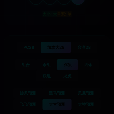
大小: 大
单双: 单
PC28
加拿大28
台湾28
组合
杀组
双项
四余
双组
龙虎
旋风预测
黑马预测
凤凰预测
飞飞预测
大古预测
大神预测