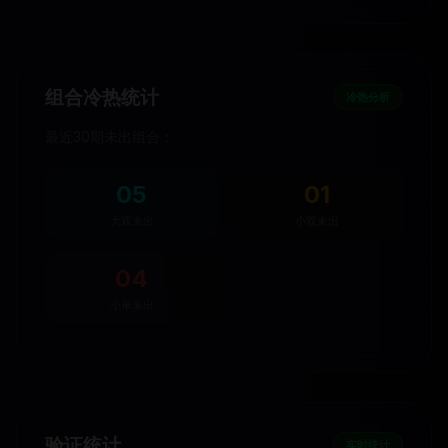
组合冷热统计
冷热分析
最近30期未出组合：
05
01
大双未出
小双未出
04
小单未出
验证统计
实时统计