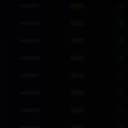
3466701
0
6
4
10
大
3466700
5
2
2
09
单
3466699
3
3
6
12
小
3466698
5
2
2
09
单
3466697
9
5
1
15
小
3466696
7
8
0
15
双
3466695
5
6
2
13
大
3466694
4
8
3
15
双