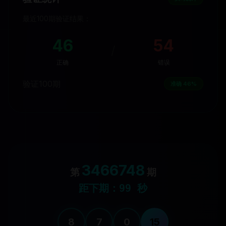
最近100期验证结果：
46
54
/
正确
错误
验证100期
准确 46%
3466748
第
期
距下期：
98
秒
8
7
0
15