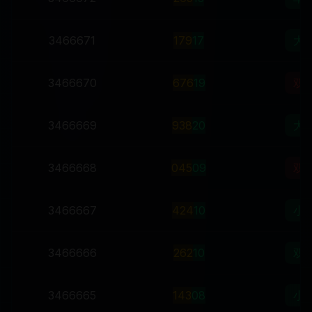
3466671
1
7
9
17
大
3466670
6
7
6
19
双
3466669
9
3
8
20
大
3466668
0
4
5
09
双
3466667
4
2
4
10
小
3466666
2
6
2
10
双
3466665
1
4
3
08
小