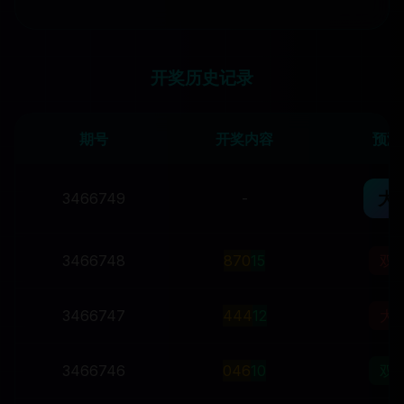
开奖历史记录
期号
开奖内容
预测
大
3466749
-
3466748
8
7
0
15
双
3466747
4
4
4
12
大
3466746
0
4
6
10
双