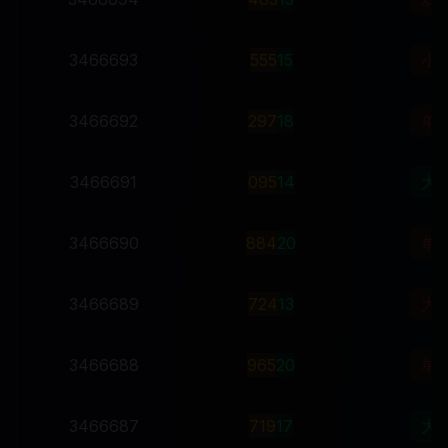
3466693
5
5
5
15
小
3466692
2
9
7
18
单
3466691
0
9
5
14
大
3466690
8
8
4
20
单
3466689
7
2
4
13
大
3466688
9
6
5
20
单
3466687
7
1
9
17
大