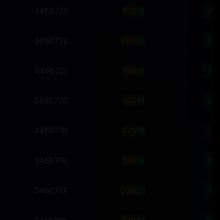
3466723
6
7
2
15
大
3466722
7
9
9
25
单
3466721
7
5
9
21
大
3466720
3
9
0
12
双
3466719
4
7
3
14
小
3466718
3
3
9
15
单
3466717
0
0
4
04
小