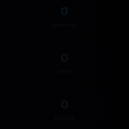
0
预测命中期数
0
准确率
0
验证总期数