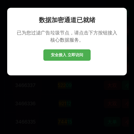
3466341
2
0
5
07
大双
小
数据加密通道已就绪
3466340
2
3
2
07
大单
小
已为您过滤广告垃圾节点，请点击下方按钮接入
核心数据服务。
3466339
8
6
4
18
小双
大
安全接入 立即访问
3466338
0
5
8
13
大单
小
3466337
5
2
2
09
大双
小
3466336
9
2
1
12
大双
小
3466335
7
4
4
15
大单
小