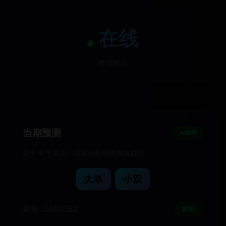
在线
数据状态
当期预测
AI推荐
基于 6 号算法，深度分析历史数据趋势
大单
小双
期号: 3466382
算法6