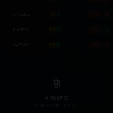
3466282
7
5
1
13
小双
大
3466281
0
6
7
13
大双
小
3466280
8
3
2
13
小双
大
🤖
AI智能算法
6种深度学习模型，多维度分析