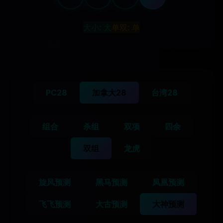
大小: 大
单双: 单
PC28
加拿大28
台湾28
组合
杀组
双项
四余
双组
龙虎
旋风预测
黑马预测
凤凰预测
飞飞预测
大古预测
大神预测