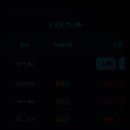
开奖历史记录
期号
开奖内容
预测
大单
小
3466382
-
3466381
6
7
6
19
大双
小
3466380
4
8
2
14
小双
大
3466379
1
3
0
04
大双
小