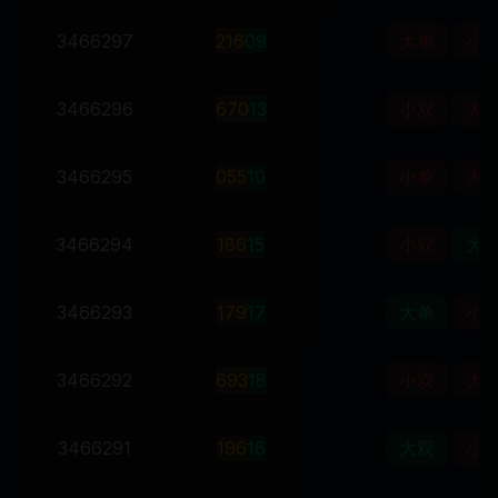
3466297
2
1
6
09
大单
小
3466296
6
7
0
13
小双
大
3466295
0
5
5
10
小单
大
3466294
1
8
6
15
小双
大
3466293
1
7
9
17
大单
小
3466292
6
9
3
18
小双
大
3466291
1
9
6
16
大双
小