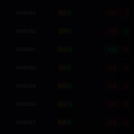
3466363
9
1
6
16
小双
大
3466362
3
3
4
10
大单
小
3466361
7
9
4
20
大双
小
3466360
1
1
0
02
小单
大
3466359
9
5
9
23
小单
大
3466358
6
4
4
14
大单
小
3466357
8
3
5
16
大单
小